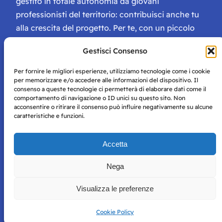
gestito in totale autonomia da giovani
professionisti del territorio: contribuisci anche tu
alla crescita del progetto. Per te, con un piccolo
contributo, ci saranno numerosissimi vantaggi:
Gestisci Consenso
tessera di Storie Campane, libri e magazine gratis
e inviti ad eventi esclusivi!
Per fornire le migliori esperienze, utilizziamo tecnologie come i cookie
per memorizzare e/o accedere alle informazioni del dispositivo. Il
consenso a queste tecnologie ci permetterà di elaborare dati come il
comportamento di navigazione o ID unici su questo sito. Non
acconsentire o ritirare il consenso può influire negativamente su alcune
caratteristiche e funzioni.
Storie di Napoli è una testata registrata presso il tribunale di
Accetta
Napoli con autorizzazione numero 38 del 25/9/2019.
Tutte le immagini e i contenuti su questo sito sono forniti
Nega
per mero scopo didattico e informativo.
Privacy
Tutti i diritti riservati, ogni tentativo di copia sarà
Policy
Visualizza le preferenze
perseguito secondo i termini di legge. Si nega l’utilizzo delle
informazioni in questo sito web per addestramento AI e
qualsiasi altro tipo di prodotto informatico.
Cookie Policy