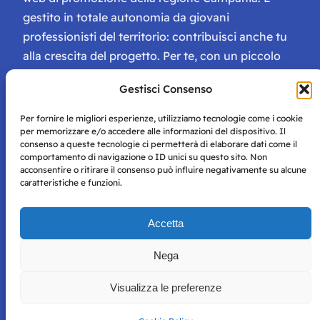
gestito in totale autonomia da giovani
professionisti del territorio: contribuisci anche tu
alla crescita del progetto. Per te, con un piccolo
contributo, ci saranno numerosissimi vantaggi:
Gestisci Consenso
tessera di Storie Campane, libri e magazine gratis
e inviti ad eventi esclusivi!
Per fornire le migliori esperienze, utilizziamo tecnologie come i cookie
per memorizzare e/o accedere alle informazioni del dispositivo. Il
consenso a queste tecnologie ci permetterà di elaborare dati come il
comportamento di navigazione o ID unici su questo sito. Non
acconsentire o ritirare il consenso può influire negativamente su alcune
caratteristiche e funzioni.
Storie di Napoli è una testata registrata presso il tribunale di
Accetta
Napoli con autorizzazione numero 38 del 25/9/2019.
Tutte le immagini e i contenuti su questo sito sono forniti
Nega
per mero scopo didattico e informativo.
Privacy
Tutti i diritti riservati, ogni tentativo di copia sarà
Policy
Visualizza le preferenze
perseguito secondo i termini di legge. Si nega l’utilizzo delle
informazioni in questo sito web per addestramento AI e
qualsiasi altro tipo di prodotto informatico.