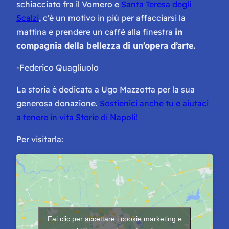
schiacciato fra il Vomero e
Santa Teresa degli
Scalzi
, c’è un motivo in più per affacciarsi la
mattina e prendere un caffè alla finestra
in
compagnia della bellezza di un’opera d’arte.
-Federico Quagliuolo
La storia è dedicata a Ugo Mazzotta per la sua
generosa donazione.
Sostienici anche tu e aiutaci
a tenere in vita Storie di Napoli!
Per visitarla:
Fai clic per accettare i cookie marketing e