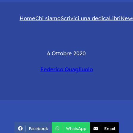
Home
Chi siamo
Scrivici una dedica
Libri
News
6 Ottobre 2020
Federico Quagliuolo
Facebook
WhatsApp
Email