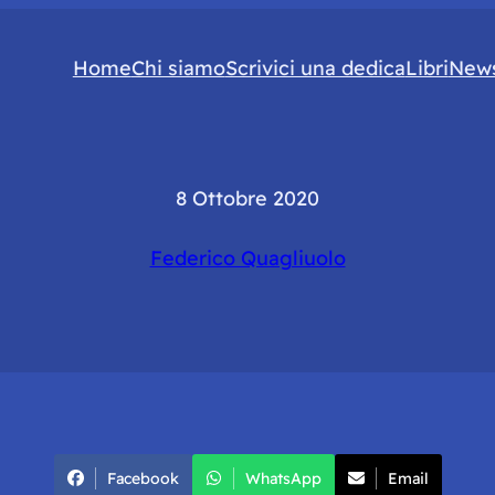
Home
Chi siamo
Scrivici una dedica
Libri
News
8 Ottobre 2020
Federico Quagliuolo
Facebook
WhatsApp
Email