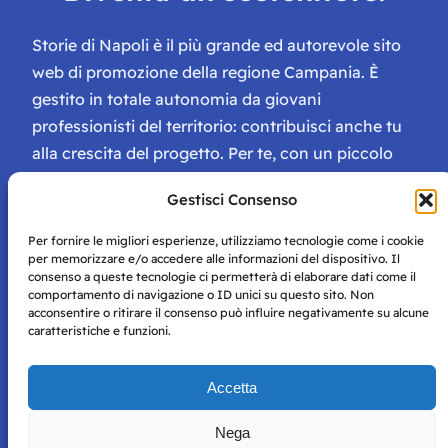
Storie di Napoli è il più grande ed autorevole sito
web di promozione della regione Campania. È
gestito in totale autonomia da giovani
professionisti del territorio: contribuisci anche tu
alla crescita del progetto. Per te, con un piccolo
contributo, ci saranno numerosissimi vantaggi:
Gestisci Consenso
tessera di Storie Campane, libri e magazine gratis
e inviti ad eventi esclusivi!
Per fornire le migliori esperienze, utilizziamo tecnologie come i cookie
per memorizzare e/o accedere alle informazioni del dispositivo. Il
consenso a queste tecnologie ci permetterà di elaborare dati come il
comportamento di navigazione o ID unici su questo sito. Non
acconsentire o ritirare il consenso può influire negativamente su alcune
caratteristiche e funzioni.
Storie di Napoli è una testata registrata presso il tribunale di
Accetta
Napoli con autorizzazione numero 38 del 25/9/2019.
Tutte le immagini e i contenuti su questo sito sono forniti
Nega
per mero scopo didattico e informativo.
Privacy