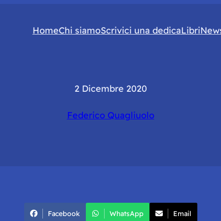
Home
Chi siamo
Scrivici una dedica
Libri
News
2 Dicembre 2020
Federico Quagliuolo
Facebook
WhatsApp
Email