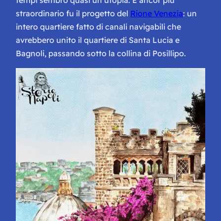
tempi sembrò quasi un’utopia. E ancor più
straordinario fu il progetto del
Rione Venezia
: un
intero quartiere fatto di canali navigabili che
avrebbero unito il quartiere di Santa Lucia e
Bagnoli, passando sotto la collina di Posillipo.