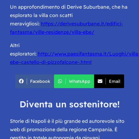
Un approfondimento di Derive Suburbane, che ha
esplorato la villa con scatti
meravigliosi:
https://derivesuburbane.it/edifici-
fantasma/ville-residenze/villa-ebe/
Altri
esploratori:
http://www.paesifantasma.it/Luoghi/villa
ebe–castello-di-pizzofalcone-.html
Facebook
WhatsApp
Email
Diventa un sostenitore!
Storie di Napoli è il più grande ed autorevole sito
web di promozione della regione Campania. È
gestito in totale autonomia da giovani