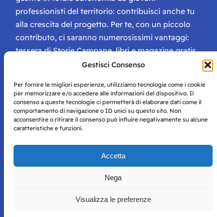
professionisti del territorio: contribuisci anche tu
alla crescita del progetto. Per te, con un piccolo
contributo, ci saranno numerosissimi vantaggi:
tessera di Storie Campane, libri e magazine gratis
e inviti ad eventi esclusivi!
Gestisci Consenso
Per fornire le migliori esperienze, utilizziamo tecnologie come i cookie
per memorizzare e/o accedere alle informazioni del dispositivo. Il
consenso a queste tecnologie ci permetterà di elaborare dati come il
comportamento di navigazione o ID unici su questo sito. Non
acconsentire o ritirare il consenso può influire negativamente su alcune
caratteristiche e funzioni.
Storie di Napoli è una testata registrata presso il tribunale di
Napoli con autorizzazione numero 38 del 25/9/2019.
Tutte le immagini e i contenuti su questo sito sono forniti
Accetta
per mero scopo didattico e informativo.
Privacy
Tutti i diritti riservati, ogni tentativo di copia sarà
Policy
Nega
perseguito secondo i termini di legge. Si nega l’utilizzo delle
informazioni in questo sito web per addestramento AI e
Visualizza le preferenze
qualsiasi altro tipo di prodotto informatico.