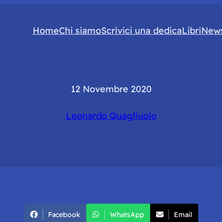
Home
Chi siamo
Scrivici una dedica
Libri
News
12 Novembre 2020
Leonardo Quagliuolo
Facebook
WhatsApp
Email