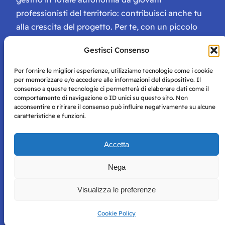
professionisti del territorio: contribuisci anche tu
alla crescita del progetto. Per te, con un piccolo
contributo, ci saranno numerosissimi vantaggi:
Gestisci Consenso
tessera di Storie Campane, libri e magazine gratis
e inviti ad eventi esclusivi!
Per fornire le migliori esperienze, utilizziamo tecnologie come i cookie
per memorizzare e/o accedere alle informazioni del dispositivo. Il
consenso a queste tecnologie ci permetterà di elaborare dati come il
comportamento di navigazione o ID unici su questo sito. Non
acconsentire o ritirare il consenso può influire negativamente su alcune
caratteristiche e funzioni.
Storie di Napoli è una testata registrata presso il tribunale di
Accetta
Napoli con autorizzazione numero 38 del 25/9/2019.
Tutte le immagini e i contenuti su questo sito sono forniti
Nega
per mero scopo didattico e informativo.
Privacy
Tutti i diritti riservati, ogni tentativo di copia sarà
Policy
Visualizza le preferenze
perseguito secondo i termini di legge. Si nega l’utilizzo delle
informazioni in questo sito web per addestramento AI e
qualsiasi altro tipo di prodotto informatico.
Cookie Policy