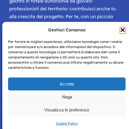
gestito in totale autonomia da giovani
professionisti del territorio: contribuisci anche tu
alla crescita del progetto. Per te, con un piccolo
contributo, ci saranno numerosissimi vantaggi:
Gestisci Consenso
tessera di Storie Campane, libri e magazine gratis
e inviti ad eventi esclusivi!
Per fornire le migliori esperienze, utilizziamo tecnologie come i cookie
per memorizzare e/o accedere alle informazioni del dispositivo. Il
consenso a queste tecnologie ci permetterà di elaborare dati come il
comportamento di navigazione o ID unici su questo sito. Non
acconsentire o ritirare il consenso può influire negativamente su alcune
caratteristiche e funzioni.
Storie di Napoli è una testata registrata presso il tribunale di
Accetta
Napoli con autorizzazione numero 38 del 25/9/2019.
Tutte le immagini e i contenuti su questo sito sono forniti
Nega
per mero scopo didattico e informativo.
Privacy
Tutti i diritti riservati, ogni tentativo di copia sarà
Policy
Visualizza le preferenze
perseguito secondo i termini di legge. Si nega l’utilizzo delle
informazioni in questo sito web per addestramento AI e
qualsiasi altro tipo di prodotto informatico.
Cookie Policy