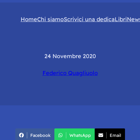
Home
Chi siamo
Scrivici una dedica
Libri
News
24 Novembre 2020
Federico Quagliuolo
Facebook
WhatsApp
Email