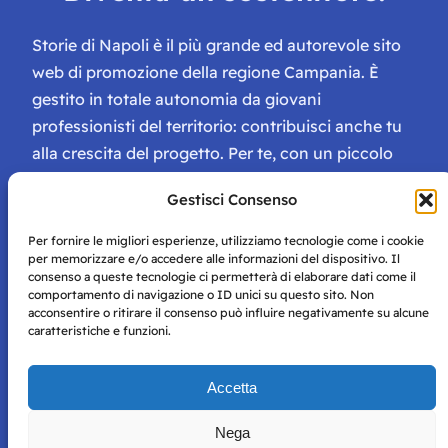
Storie di Napoli è il più grande ed autorevole sito
web di promozione della regione Campania. È
gestito in totale autonomia da giovani
professionisti del territorio: contribuisci anche tu
alla crescita del progetto. Per te, con un piccolo
contributo, ci saranno numerosissimi vantaggi:
Gestisci Consenso
tessera di Storie Campane, libri e magazine gratis
e inviti ad eventi esclusivi!
Per fornire le migliori esperienze, utilizziamo tecnologie come i cookie
per memorizzare e/o accedere alle informazioni del dispositivo. Il
consenso a queste tecnologie ci permetterà di elaborare dati come il
comportamento di navigazione o ID unici su questo sito. Non
acconsentire o ritirare il consenso può influire negativamente su alcune
caratteristiche e funzioni.
Storie di Napoli è una testata registrata presso il tribunale di
Accetta
Napoli con autorizzazione numero 38 del 25/9/2019.
Tutte le immagini e i contenuti su questo sito sono forniti
Nega
per mero scopo didattico e informativo.
Privacy