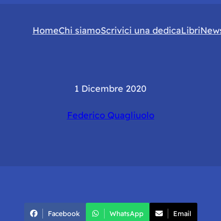
Home
Chi siamo
Scrivici una dedica
Libri
News
1 Dicembre 2020
Federico Quagliuolo
Facebook
WhatsApp
Email