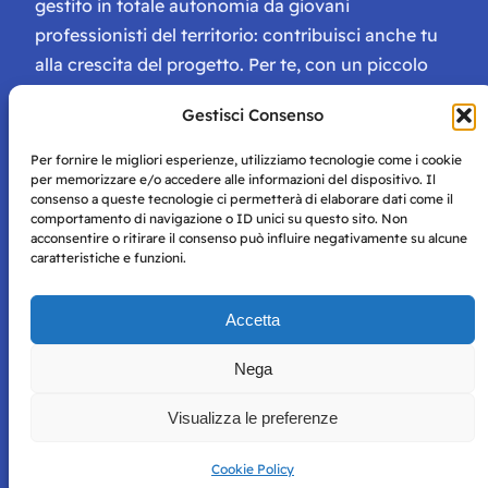
gestito in totale autonomia da giovani
professionisti del territorio: contribuisci anche tu
alla crescita del progetto. Per te, con un piccolo
contributo, ci saranno numerosissimi vantaggi:
Gestisci Consenso
tessera di Storie Campane, libri e magazine gratis
e inviti ad eventi esclusivi!
Per fornire le migliori esperienze, utilizziamo tecnologie come i cookie
per memorizzare e/o accedere alle informazioni del dispositivo. Il
consenso a queste tecnologie ci permetterà di elaborare dati come il
comportamento di navigazione o ID unici su questo sito. Non
acconsentire o ritirare il consenso può influire negativamente su alcune
caratteristiche e funzioni.
Storie di Napoli è una testata registrata presso il tribunale di
Accetta
Napoli con autorizzazione numero 38 del 25/9/2019.
Tutte le immagini e i contenuti su questo sito sono forniti
Nega
per mero scopo didattico e informativo.
Privacy
Tutti i diritti riservati, ogni tentativo di copia sarà
Policy
Visualizza le preferenze
perseguito secondo i termini di legge. Si nega l’utilizzo delle
informazioni in questo sito web per addestramento AI e
qualsiasi altro tipo di prodotto informatico.
Cookie Policy