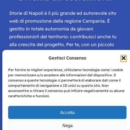
Storie di Napoli è il più grande ed autorevole sito
web di promozione della regione Campania. È
gestito in totale autonomia da giovani
professionisti del territorio: contribuisci anche tu
alla crescita del progetto. Per te, con un piccolo
contributo, ci saranno numerosissimi vantaggi:
Gestisci Consenso
tessera di Storie Campane, libri e magazine gratis
e inviti ad eventi esclusivi!
Per fornire le migliori esperienze, utilizziamo tecnologie come i cookie
per memorizzare e/o accedere alle informazioni del dispositivo. Il
consenso a queste tecnologie ci permetterà di elaborare dati come il
comportamento di navigazione o ID unici su questo sito. Non
acconsentire o ritirare il consenso può influire negativamente su alcune
caratteristiche e funzioni.
Storie di Napoli è una testata registrata presso il tribunale di
Accetta
Napoli con autorizzazione numero 38 del 25/9/2019.
Tutte le immagini e i contenuti su questo sito sono forniti
Nega
per mero scopo didattico e informativo.
Privacy