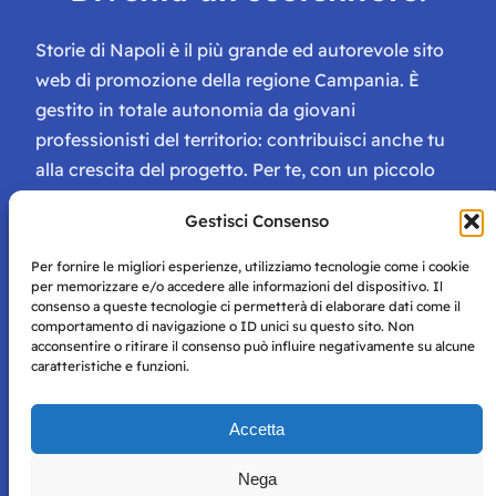
Storie di Napoli è il più grande ed autorevole sito
web di promozione della regione Campania. È
gestito in totale autonomia da giovani
professionisti del territorio: contribuisci anche tu
alla crescita del progetto. Per te, con un piccolo
contributo, ci saranno numerosissimi vantaggi:
Gestisci Consenso
tessera di Storie Campane, libri e magazine gratis
e inviti ad eventi esclusivi!
Per fornire le migliori esperienze, utilizziamo tecnologie come i cookie
per memorizzare e/o accedere alle informazioni del dispositivo. Il
consenso a queste tecnologie ci permetterà di elaborare dati come il
comportamento di navigazione o ID unici su questo sito. Non
acconsentire o ritirare il consenso può influire negativamente su alcune
caratteristiche e funzioni.
Storie di Napoli è una testata registrata presso il tribunale di
Accetta
Napoli con autorizzazione numero 38 del 25/9/2019.
Tutte le immagini e i contenuti su questo sito sono forniti
Nega
per mero scopo didattico e informativo.
Privacy