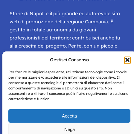
Storie di Napoli è il più grande ed autorevole sito
web di promozione della regione Campania. È
gestito in totale autonomia da giovani
professionisti del territorio: contribuisci anche tu
alla crescita del progetto. Per te, con un piccolo
contributo, ci saranno numerosissimi vantaggi:
Gestisci Consenso
tessera di Storie Campane, libri e magazine gratis
e inviti ad eventi esclusivi!
Per fornire le migliori esperienze, utilizziamo tecnologie come i cookie
per memorizzare e/o accedere alle informazioni del dispositivo. Il
consenso a queste tecnologie ci permetterà di elaborare dati come il
comportamento di navigazione o ID unici su questo sito. Non
acconsentire o ritirare il consenso può influire negativamente su alcune
caratteristiche e funzioni.
Storie di Napoli è una testata registrata presso il tribunale di
Accetta
Napoli con autorizzazione numero 38 del 25/9/2019.
Tutte le immagini e i contenuti su questo sito sono forniti
Nega
per mero scopo didattico e informativo.
Privacy