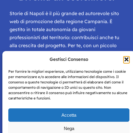
Storie di Napoli è il più grande ed autorevole sito
web di promozione della regione Campania. È
gestito in totale autonomia da giovani
professionisti del territorio: contribuisci anche tu
alla crescita del progetto. Per te, con un piccolo
contributo, ci saranno numerosissimi vantaggi:
Gestisci Consenso
tessera di Storie Campane, libri e magazine gratis
e inviti ad eventi esclusivi!
Per fornire le migliori esperienze, utilizziamo tecnologie come i cookie
per memorizzare e/o accedere alle informazioni del dispositivo. Il
consenso a queste tecnologie ci permetterà di elaborare dati come il
comportamento di navigazione o ID unici su questo sito. Non
acconsentire o ritirare il consenso può influire negativamente su alcune
caratteristiche e funzioni.
Storie di Napoli è una testata registrata presso il tribunale di
Accetta
Napoli con autorizzazione numero 38 del 25/9/2019.
Tutte le immagini e i contenuti su questo sito sono forniti
Nega
per mero scopo didattico e informativo.
Privacy