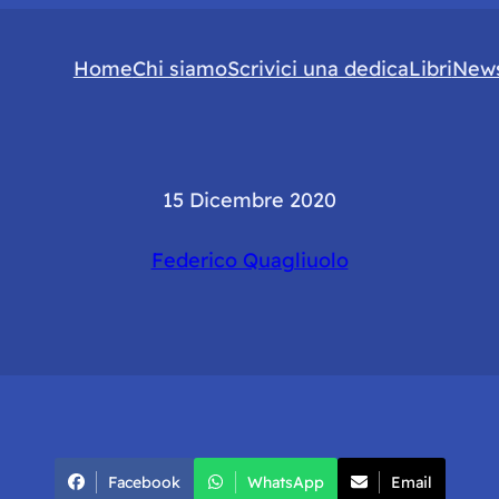
Home
Chi siamo
Scrivici una dedica
Libri
News
15 Dicembre 2020
Federico Quagliuolo
Facebook
WhatsApp
Email