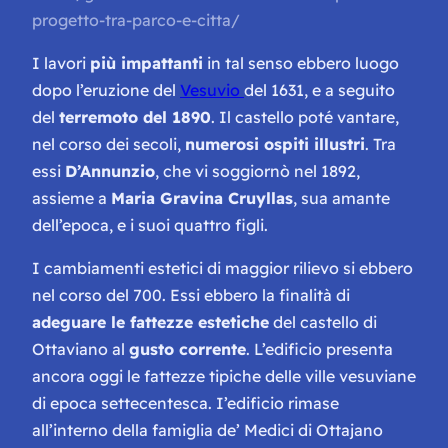
progetto-tra-parco-e-citta/
I lavori
più impattanti
in tal senso ebbero luogo
dopo l’eruzione del
Vesuvio
del 1631, e a seguito
del
terremoto del 1890
. Il castello poté vantare,
nel corso dei secoli,
numerosi ospiti illustri
. Tra
essi
D’Annunzio
, che vi soggiornò nel 1892,
assieme a
Maria Gravina Cruyllas
, sua amante
dell’epoca, e i suoi quattro figli.
I cambiamenti estetici di maggior rilievo si ebbero
nel corso del 700. Essi ebbero la finalità di
adeguare le fattezze estetiche
del castello di
Ottaviano al
gusto corrente
. L’edificio presenta
ancora oggi le fattezze tipiche delle ville vesuviane
di epoca settecentesca. I’edificio rimase
all’interno della famiglia de’ Medici di Ottajano