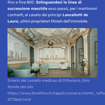
fino a fine 800′.
Estinguendosi la linea di
successione maschile
esso passò, per i matrimoni
contratti, al casato dei principi
Lancellotti de
Lauro
, ultimi proprietari titolati dell’immobile.
Interni del castello mediceo di Ottaviano, foto
fornita dal sito
https://www.ilmattino.it/napoli/cronaca/morto_raffa
5773661.html