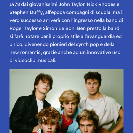
1978 dai giovanissimi John Taylor, Nick Rhodes e
Stephen Duffy, all’epoca compagni di scuola, ma il
vero successo arriverà con l’ingresso nella band di
Roger Taylor e Simon Le Bon. Ben presto la band
si farà notare per il proprio stile all’avanguardia ed
unico, divenendo pionieri del
synth pop
e della
ne
w
romantic
, grazie anche ad un innovativo uso
di videoclip musicali.