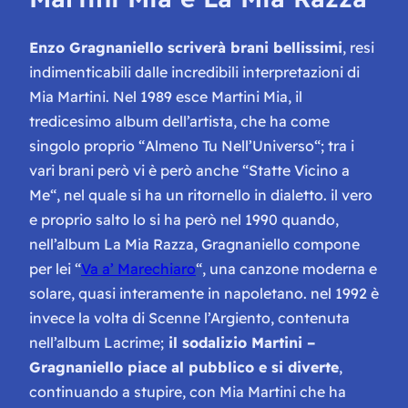
Enzo Gragnaniello scriverà brani bellissimi
, resi
indimenticabili dalle incredibili interpretazioni di
Mia Martini. Nel 1989 esce
Martini Mia
, il
tredicesimo album dell’artista, che ha come
singolo proprio “
Almeno Tu Nell’Universo
“; tra i
vari brani però vi è però anche “
Statte Vicino a
Me
“, nel quale si ha un ritornello in dialetto. il vero
e proprio salto lo si ha però nel 1990 quando,
nell’album
La Mia Razza
, Gragnaniello compone
per lei “
Va a’ Marechiaro
“, una canzone moderna e
solare, quasi interamente in napoletano. nel 1992 è
invece la volta di
Scenne l’Argiento
, contenuta
nell’album
Lacrime
;
il sodalizio Martini –
Gragnaniello piace al pubblico e si diverte
,
continuando a stupire, con Mia Martini che ha