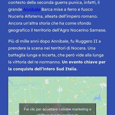
contesto della seconda guerra punica, infatti, il
grande
Annibale
Barca mise a ferro e fuoco
Nuceria Alfaterna, alleata dell’impero romano.
Ancora un’altra storia che ha come sfondo
geografico il territorio dell’Agro Nocerino Sarnese.
Più di mille anni dopo Annibale, fu Ruggero II a
prendere la scena nei territori di Nocera. Una
battaglia lunga e incerta, che però vide alla lunga
la vittoria del re normanno.
Un evento chiave per
la conquista dell’intero Sud Italia.
Fai clic per accettare i cookie marketing e
abilitare questo contenuto