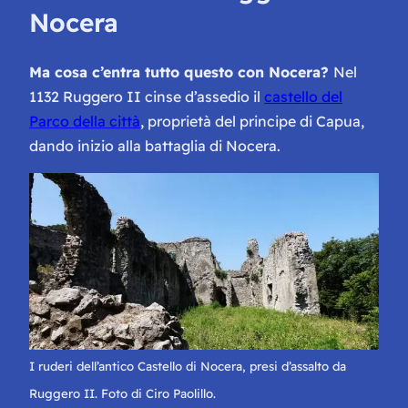
Nocera
Ma cosa c’entra tutto questo con Nocera?
Nel
1132 Ruggero II cinse d’assedio il
castello del
Parco della città
, proprietà del principe di Capua,
dando inizio alla battaglia di Nocera.
I ruderi dell’antico Castello di Nocera, presi d’assalto da
Ruggero II. Foto di Ciro Paolillo.