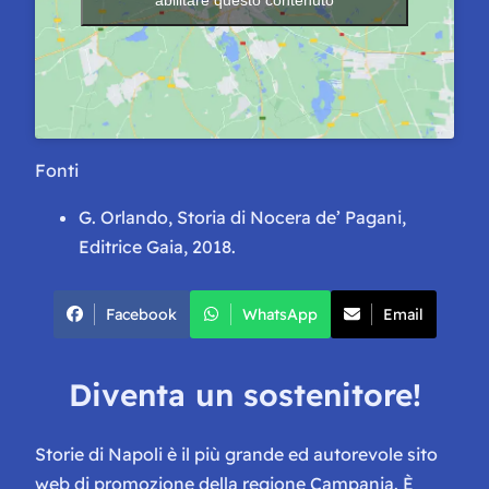
Fonti
G. Orlando,
Storia di Nocera de’ Pagani
,
Editrice Gaia, 2018.
Facebook
WhatsApp
Email
Diventa un sostenitore!
Storie di Napoli è il più grande ed autorevole sito
web di promozione della regione Campania. È