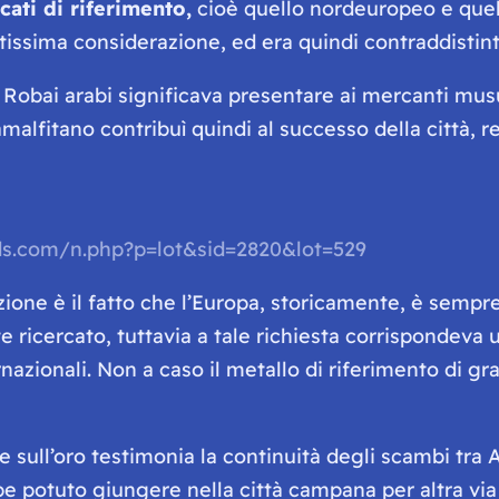
ati di riferimento,
cioè quello nordeuropeo e que
ltissima considerazione, ed era quindi contraddisti
i Robai arabi significava presentare ai mercanti mu
ì amalfitano contribuì quindi al successo della città,
ids.com/n.php?p=lot&sid=2820&lot=529
zione è il fatto che l’Europa, storicamente, è sempr
te ricercato, tuttavia a tale richiesta corrispondeva
ernazionali. Non a caso il metallo di riferimento di g
 sull’oro testimonia la continuità degli scambi tra 
be potuto giungere nella città campana per altra via 