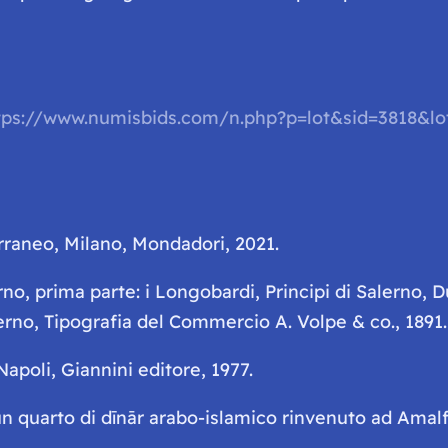
 https://www.numisbids.com/n.php?p=lot&sid=3818&l
erraneo
, Milano, Mondadori, 2021.
o, prima parte: i Longobardi, Principi di Salerno, D
lerno, Tipografia del Commercio A. Volpe & co., 1891.
 Napoli, Giannini editore, 1977.
i un quarto di dīnār arabo-islamico rinvenuto ad Amalf