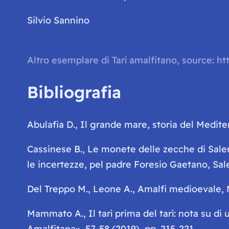
Silvio Sannino
Altro esemplare di Tarì amalfitano, source:
Bibliografia
Abulafia D.,
Il grande mare, storia del Medit
Cassinese B.,
Le monete delle zecche di Salern
le incertezze, pel padre Foresio Gaetano
, Sa
Del Treppo M., Leone A.,
Amalfi medioevale
,
Mammato A.,
Il tarì prima del tarì: nota su d
Amalfitana», 57-58 (2019), pp. 215-221.