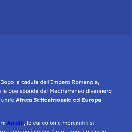
. Dopo la caduta dell’Impero Romano e,
a le due sponde del Mediterraneo divennero
o unito
Africa Settentrionale ed Europa
era
Amalfi
, le cui colonie mercantili si
ro commerciale per l’intero mediterraneo.