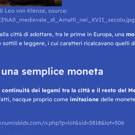
di Leo von Klenze, source:
tt%C3%A0_medievale_di_Amalfi_nel_XVII_secolo.jpg
la città di adottare, tra le prime in Europa, una
mo
 sottili e leggere, i cui caratteri ricalcavano quelli 
o una semplice moneta
a
continuità dei legami tra la città e il resto del 
infatti, nacque proprio come
imitazione
delle monete 
www.numisbids.com/n.php?p=lot&sid=3818&lot=506