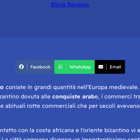
Silvio Sannino
Facebook
WhatsApp
Email
ro
coniate in grandi quantità nell’Europa medievale
izantino dovuta alle
conquiste arab
e, i commerci tr
le abituali rotte commerciali che per secoli avevan
tatto con la costa africana e l’oriente bizantino vi 
. La città campana divenne un importantissimo cent