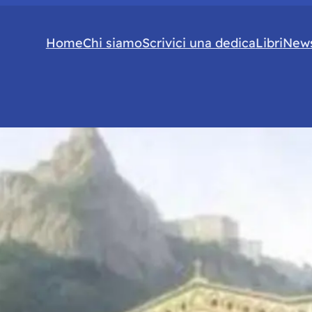
Home
Chi siamo
Scrivici una dedica
Libri
News