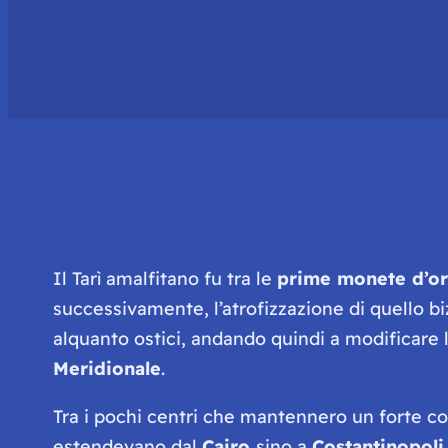
Il Tarì amalfitano fu tra le
prime monete d’o
successivamente, l’atrofizzazione di quello b
alquanto ostici, andando quindi a modificare 
Meridionale
.
Tra i pochi centri che mantennero un forte con
estendevano dal
Cairo
sino a
Costantinopoli