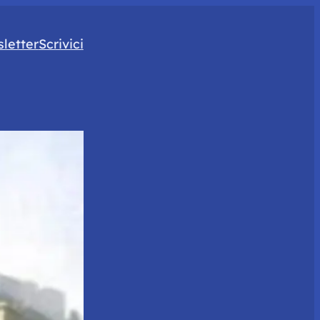
letter
Scrivici