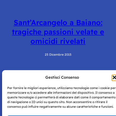
Sant’Arcangelo a Baiano:
tragiche passioni velate e
omicidi rivelati
25 Dicembre 2015
Pagina precedente
1
2
3
Gestisci Consenso
Per fornire le migliori esperienze, utilizziamo tecnologie come i cookie per
memorizzare e/o accedere alle informazioni del dispositivo. Il consenso a
queste tecnologie ci permetterà di elaborare dati come il comportamento
di navigazione o ID unici su questo sito. Non acconsentire o ritirare il
consenso può influire negativamente su alcune caratteristiche e funzioni.
Storie di Napoli è una testata registrata presso il tribunale di
Napoli con autorizzazione numero 38 del 25/9/2019.