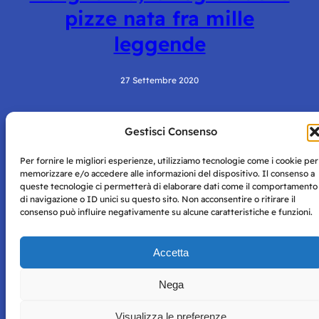
pizze nata fra mille
leggende
27 Settembre 2020
Gestisci Consenso
Per fornire le migliori esperienze, utilizziamo tecnologie come i cookie per
memorizzare e/o accedere alle informazioni del dispositivo. Il consenso a
queste tecnologie ci permetterà di elaborare dati come il comportamento
di navigazione o ID unici su questo sito. Non acconsentire o ritirare il
consenso può influire negativamente su alcune caratteristiche e funzioni.
Storie di Napoli è una testata registrata presso il tribunale di
Napoli con autorizzazione numero 38 del 25/9/2019.
Tutte le immagini e i contenuti su questo sito sono forniti
Accetta
per mero scopo didattico e informativo.
Privacy
Tutti i diritti riservati, ogni tentativo di copia sarà
Policy
perseguito secondo i termini di legge. Si nega l’utilizzo delle
Nega
informazioni in questo sito web per addestramento AI e
qualsiasi altro tipo di prodotto informatico.
Visualizza le preferenze