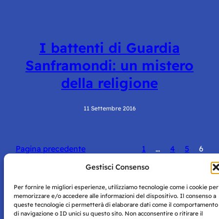
I battenti di Guardia
Sanframondi: un mistero
della religione
11 Settembre 2016
Pagina precedente
1
…
4
5
6
Gestisci Consenso
Per fornire le migliori esperienze, utilizziamo tecnologie come i cookie per
memorizzare e/o accedere alle informazioni del dispositivo. Il consenso a
queste tecnologie ci permetterà di elaborare dati come il comportamento
Storie di Napoli è una testata registrata presso il tribunale di
di navigazione o ID unici su questo sito. Non acconsentire o ritirare il