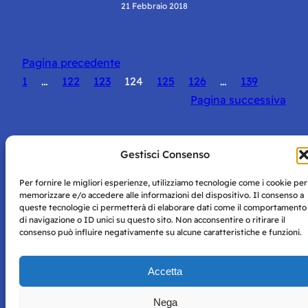
21 Febbraio 2018
Pagina precedente
1
…
122
123
124
125
126
…
139
Pagina successiva
Gestisci Consenso
Per fornire le migliori esperienze, utilizziamo tecnologie come i cookie per
Storie di Napoli è una testata registrata presso il tribunale di
memorizzare e/o accedere alle informazioni del dispositivo. Il consenso a
Napoli con autorizzazione numero 38 del 25/9/2019.
queste tecnologie ci permetterà di elaborare dati come il comportamento
Tutte le immagini e i contenuti su questo sito sono forniti
di navigazione o ID unici su questo sito. Non acconsentire o ritirare il
per mero scopo didattico e informativo.
Privacy
consenso può influire negativamente su alcune caratteristiche e funzioni.
Tutti i diritti riservati, ogni tentativo di copia sarà
Policy
perseguito secondo i termini di legge. Si nega l’utilizzo delle
informazioni in questo sito web per addestramento AI e
Accetta
qualsiasi altro tipo di prodotto informatico.
Nega