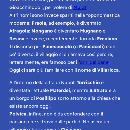
Gioacchinopoli
, per volere di
Murat
.
Altri nomi sono invece spariti nella toponomastica
moderna:
Fraola
, ad esempio, è diventato
Afragola
;
Mongano
è diventato
Mugnano
e
Resina
è invece, recentemente, tornata
Ercolano
.
Il discorso per
Panecuocolo
(o
Panicocoli
) è un
po’ diverso: il villaggio si chiamava così perché,
letteralmente, era famoso per i
forni del pane
.
Oggi ci sarà più familiare con il nome di
Villaricca
.
All’interno della città di Napoli
Torricchio
è
diventata l’attuale
Materdei
, mentre
S.Strato
era
un borgo di
Posillipo
sorto attorno alla chiesa che
esiste ancora oggi.
Polvica
, infine, non è da confondere con il
paesino che si trova dalle parti di Nola: era un
villaggio che sorgeva a
Chiaiano
.