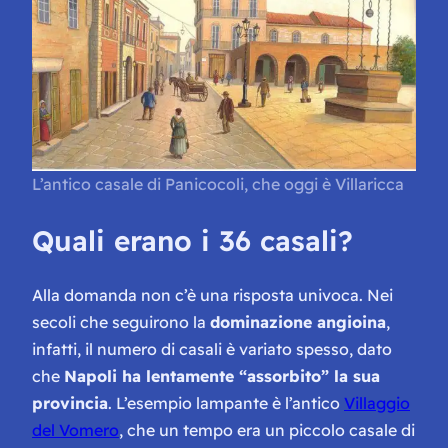
L’antico casale di Panicocoli, che oggi è Villaricca
Quali erano i 36 casali?
Alla domanda non c’è una risposta univoca. Nei
secoli che seguirono la
dominazione angioina
,
infatti, il numero di casali è variato spesso, dato
che
Napoli ha lentamente “assorbito” la sua
provincia
. L’esempio lampante è l’antico
Villaggio
del Vomero
, che un tempo era un piccolo casale di