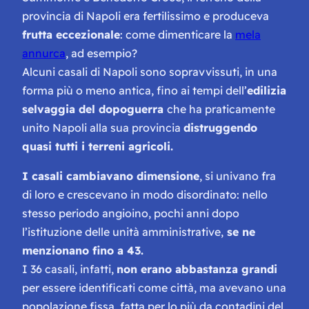
provincia di Napoli era fertilissimo e produceva
frutta eccezionale
: come dimenticare la
mela
annurca
, ad esempio?
Alcuni casali di Napoli sono sopravvissuti, in una
forma più o meno antica, fino ai tempi dell’
edilizia
selvaggia del dopoguerra
che ha praticamente
unito Napoli alla sua provincia
distruggendo
quasi tutti i terreni agricoli.
I casali cambiavano dimensione
, si univano fra
di loro e crescevano in modo disordinato: nello
stesso periodo angioino, pochi anni dopo
l’istituzione delle unità amministrative,
se ne
menzionano fino a 43.
I 36 casali, infatti,
non erano abbastanza grandi
per essere identificati come città, ma avevano una
popolazione fissa, fatta per lo più da contadini del