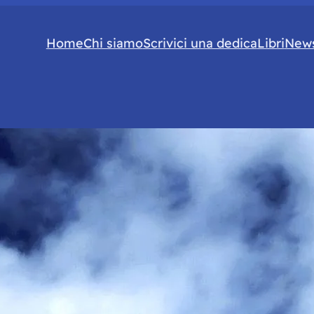
Home
Chi siamo
Scrivici una dedica
Libri
News