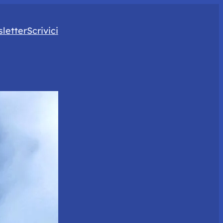
letter
Scrivici