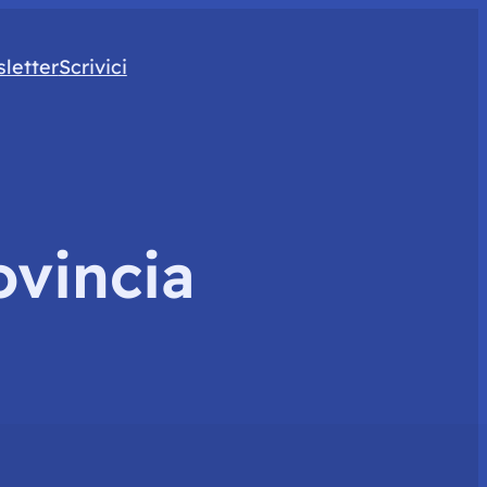
letter
Scrivici
ovincia