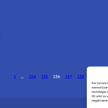
e
1
…
134
135
136
137
138
139
Per fornire 
memorizzare
tecnologie 
ID unici su 
negativament