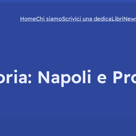
Home
Chi siamo
Scrivici una dedica
Libri
News
oria:
Napoli e Pr