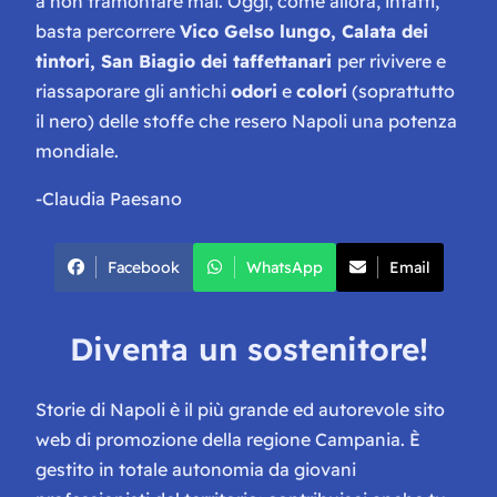
a non tramontare mai. Oggi, come allora, infatti,
basta percorrere
Vico Gelso lungo, Calata dei
tintori, San Biagio dei taffettanari
per rivivere e
riassaporare gli antichi
odori
e
colori
(soprattutto
il nero) delle stoffe che resero Napoli una potenza
mondiale.
-Claudia Paesano
Facebook
WhatsApp
Email
Diventa un sostenitore!
Storie di Napoli è il più grande ed autorevole sito
web di promozione della regione Campania. È
gestito in totale autonomia da giovani