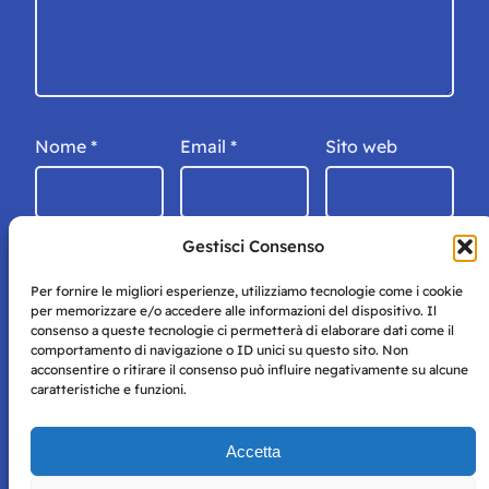
Nome
*
Email
*
Sito web
Gestisci Consenso
Per fornire le migliori esperienze, utilizziamo tecnologie come i cookie
per memorizzare e/o accedere alle informazioni del dispositivo. Il
consenso a queste tecnologie ci permetterà di elaborare dati come il
comportamento di navigazione o ID unici su questo sito. Non
acconsentire o ritirare il consenso può influire negativamente su alcune
caratteristiche e funzioni.
Storie di Napoli è una testata registrata presso il tribunale di
Accetta
Napoli con autorizzazione numero 38 del 25/9/2019.
Tutte le immagini e i contenuti su questo sito sono forniti