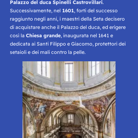
Palazzo del duca Spinelli Castrovillari
.
Successivamente, nel
1601
, forti del successo
raggiunto negli anni, i maestri della Seta decisero
di acquistare anche il Palazzo del duca, ed erigere
così la
Chiesa grande
, inaugurata nel 1641 e
dedicata ai Santi Filippo e Giacomo, protettori dei
setaioli e dei mali contro la pelle.