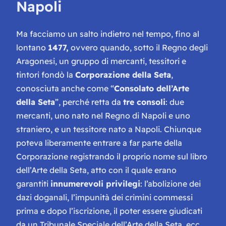
Napoli
Ma facciamo un salto indietro nel tempo, fino al
lontano
1477,
ovvero quando, sotto il Regno degli
Aragonesi, un gruppo di
mercanti,
tessitori
e
tintori
fondò la
Corporazione della Seta
,
conosciuta anche come “
Consolato dell’Arte
della Seta
”, perché retta da
tre consoli
: due
mercanti, uno nato nel Regno di Napoli e uno
straniero, e un tessitore nato a Napoli. Chiunque
poteva liberamente entrare a far parte della
Corporazione registrando il proprio nome sul
libro
dell’Arte della Seta, atto con il quale erano
garantiti
innumerevoli privilegi
: l’abolizione dei
dazi doganali, l’impunità dei crimini commessi
prima e dopo l’iscrizione, il poter essere giudicati
da un Tribunale Speciale dell’Arte della Seta, ecc.