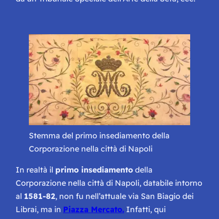
Stemma del primo insediamento della
Corporazione nella città di Napoli
In realtà il
primo insediamento
della
Corporazione nella città di Napoli, databile intorno
al
1581-82
, non fu nell’attuale via San Biagio dei
Librai, ma in
Piazza Mercato.
Infatti, qui