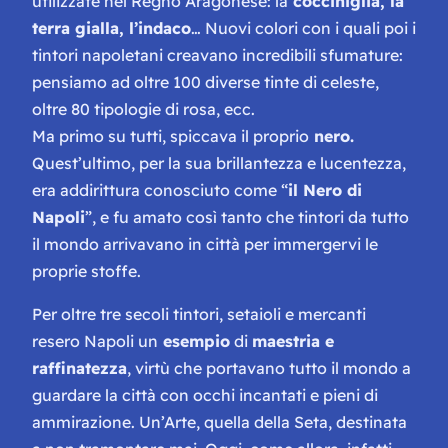
utilizzate nel Regno Aragonese: la
cocciniglia, la
terra gialla, l’indaco
… Nuovi colori con i quali poi i
tintori napoletani creavano incredibili sfumature:
pensiamo ad oltre 100 diverse tinte di celeste,
oltre 80 tipologie di rosa, ecc.
Ma primo su tutti, spiccava il proprio
nero.
Quest’ultimo, per la sua brillantezza e lucentezza,
era addirittura conosciuto come “
il Nero di
Napoli
”, e fu amato così tanto che tintori da tutto
il mondo arrivavano in città per immergervi le
proprie stoffe.
Per oltre tre secoli tintori, setaioli e mercanti
resero Napoli un
esempio
di
maestria e
raffinatezza
, virtù che portavano tutto il mondo a
guardare la città con occhi incantati e pieni di
ammirazione. Un’Arte, quella della Seta, destinata