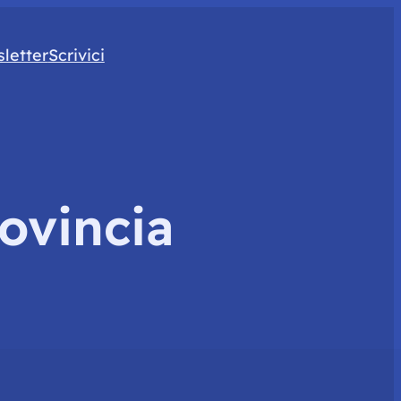
letter
Scrivici
ovincia