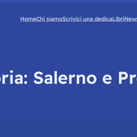
Home
Chi siamo
Scrivici una dedica
Libri
News
ria:
Salerno e Pr