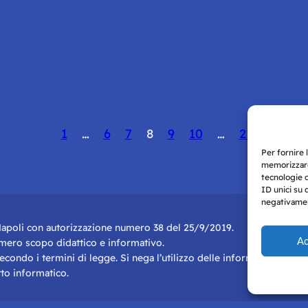
1
…
6
7
8
9
10
…
21
Per fornire 
memorizzare
tecnologie 
ID unici su 
negativament
i Napoli con autorizzazione numero 38 del 25/9/2019.
Ac
r mero scopo didattico e informativo.
 secondo i termini di legge. Si nega l’utilizzo delle informazioni in q
to informatico.