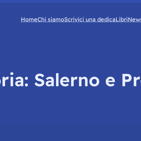
Home
Chi siamo
Scrivici una dedica
Libri
News
ria:
Salerno e Pr