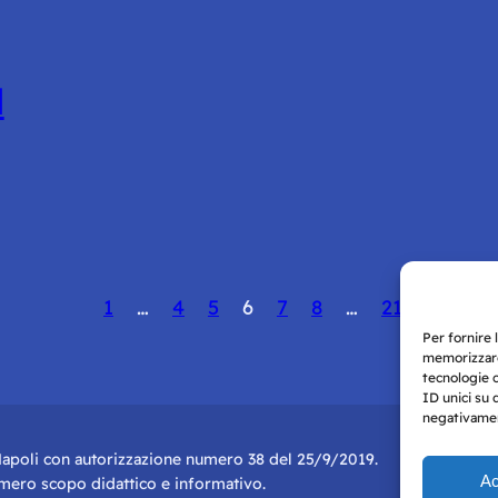
l
1
…
4
5
6
7
8
…
21
Per fornire 
memorizzare
tecnologie 
ID unici su 
negativament
i Napoli con autorizzazione numero 38 del 25/9/2019.
Ac
r mero scopo didattico e informativo.