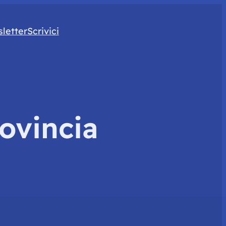
letter
Scrivici
ovincia