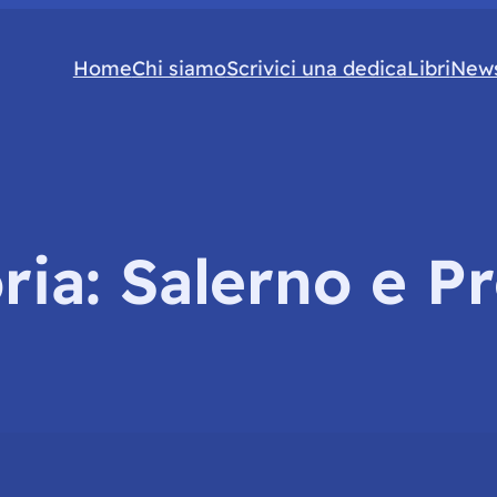
Home
Chi siamo
Scrivici una dedica
Libri
News
ria:
Salerno e Pr