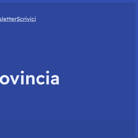
letter
Scrivici
ovincia