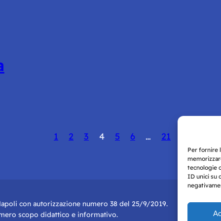
a
1
2
3
4
5
6
…
21
Per fornire 
memorizzare
tecnologie 
ID unici su 
negativament
i Napoli con autorizzazione numero 38 del 25/9/2019.
Ac
r mero scopo didattico e informativo.