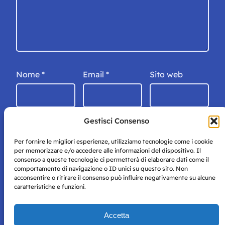
Nome
*
Email
*
Sito web
Gestisci Consenso
Per fornire le migliori esperienze, utilizziamo tecnologie come i cookie
per memorizzare e/o accedere alle informazioni del dispositivo. Il
consenso a queste tecnologie ci permetterà di elaborare dati come il
comportamento di navigazione o ID unici su questo sito. Non
acconsentire o ritirare il consenso può influire negativamente su alcune
caratteristiche e funzioni.
Storie di Napoli è una testata registrata presso il tribunale di
Accetta
Napoli con autorizzazione numero 38 del 25/9/2019.