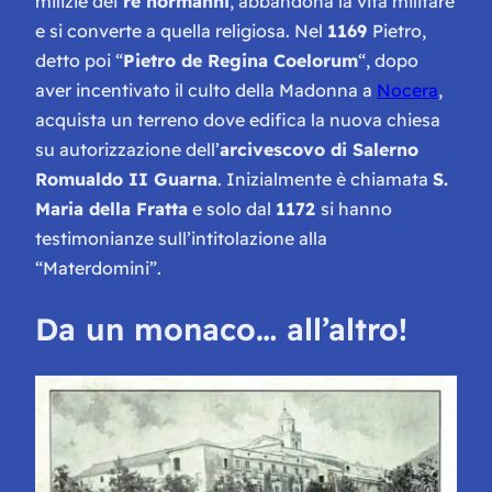
milizie dei
re normanni
, abbandona la vita militare
e si converte a quella religiosa. Nel
1169
Pietro,
detto poi “
Pietro de Regina Coelorum
“, dopo
aver incentivato il culto della Madonna a
Nocera
,
acquista un terreno dove edifica la nuova chiesa
su autorizzazione dell’
arcivescovo di Salerno
Romualdo II Guarna
. Inizialmente è chiamata
S.
Maria della Fratta
e solo dal
1172
si hanno
testimonianze sull’intitolazione alla
“Materdomini”.
Da un monaco… all’altro!