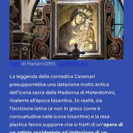
Foto
di Mariano2397,
CC BY-SA 4.0
La leggenda della contadina Caramari
presupporrebbe una datazione molto antica
dell’icona sacra della Madonna di Materdomini,
risalente all’epoca bizantina. In realtà, sia
l’iscrizione latina (
e non in greco come è
consuetudine nelle icone bizantine
) e la resa
plastica fanno supporre che si tratti di un’
opera di
un artista occidentale ad imitazione di un