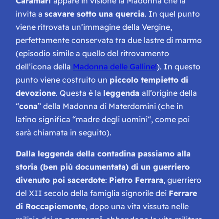
Caramari
appare in visione la Madonna che la
invita a
scavare sotto una quercia
. In quel punto
viene ritrovata un’immagine della Vergine,
perfettamente conservata tra due lastre di marmo
(
episodio simile a quello del ritrovamento
dell’icona della
Madonna delle Galline!
). In questo
punto viene costruito un
piccolo tempietto di
devozione
. Questa è la
leggenda
all’origine della
“
cona
” della Madonna di Materdomini (che in
latino significa
“madre degli uomini
“, come poi
sarà chiamata in seguito).
Dalla leggenda della contadina passiamo alla
storia (ben più documentata) di un guerriero
divenuto poi sacerdote
:
Pietro Ferrara
, guerriero
del XII secolo della famiglia signorile dei
Ferrare
di Roccapiemonte
, dopo una vita vissuta nelle