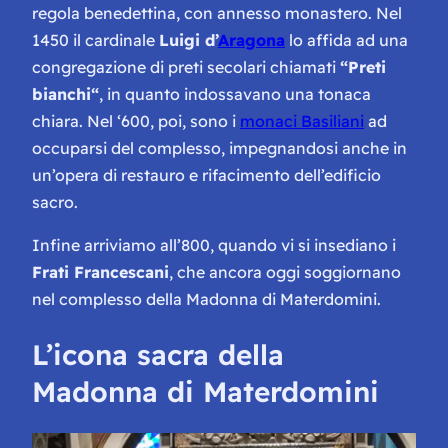
regola benedettina, con annesso monastero. Nel
1450 il cardinale
Luigi d’
Aragona
lo affida ad una
congregazione di preti secolari chiamati
“
Preti
bianchi
“
, in quanto indossavano una tonaca
chiara. Nel ‘600, poi, sono i
monaci Basiliani
ad
occuparsi del complesso, impegnandosi anche in
un’opera di restauro e rifacimento dell’edificio
sacro.
Infine arriviamo all’800, quando vi si insediano i
Frati Francescani
, che ancora oggi soggiornano
nel complesso della Madonna di Materdomini.
L’icona sacra della
Madonna di Materdomini