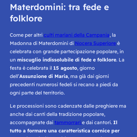
Materdomini: tra fede e
folklore
Come per altri
culti mariani della Campania
, la
Madonna di Materdomini di
Nocera Superiore
è
celebrata con grande partecipazione popolare, in
un
miscuglio indissolubile di fede e folklore
. La
festa è celebrata il
15 agosto
, giorno
dell’
Assunzione di Maria
, ma già dai giorni
precedenti numerosi fedeli si recano a piedi da
ogni parte del territorio.
Le processioni sono cadenzate dalle preghiere ma
anche dai canti della tradizione popolare,
accompagnate dai
tammorrari
e dai cantori.
Il
tutto a formare una caratteristica cornice per