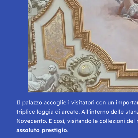
Il palazzo accoglie i visitatori con un import
triplice loggia di arcate. All’interno delle sta
Novecento. E così, visitando le collezioni de
assoluto prestigio
.