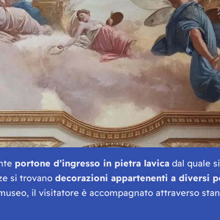
ante
portone d’ingresso in pietra lavica
dal quale s
nze si trovano
decorazioni appartenenti a diversi p
l museo, il visitatore è accompagnato attraverso st