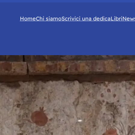
Home
Chi siamo
Scrivici una dedica
Libri
News