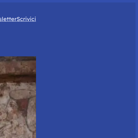
letter
Scrivici