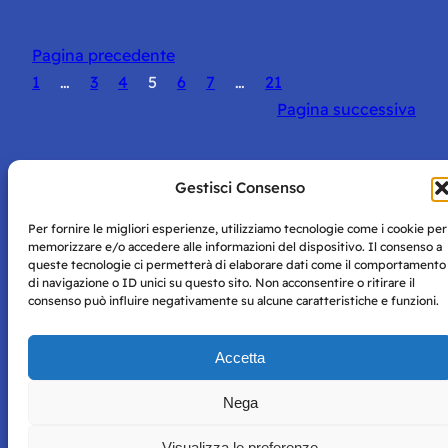
Pagina precedente
1
…
3
4
5
6
7
…
21
Pagina successiva
Gestisci Consenso
Per fornire le migliori esperienze, utilizziamo tecnologie come i cookie per
Storie di Napoli è una testata registrata presso il tribunale di
memorizzare e/o accedere alle informazioni del dispositivo. Il consenso a
Napoli con autorizzazione numero 38 del 25/9/2019.
queste tecnologie ci permetterà di elaborare dati come il comportamento
Tutte le immagini e i contenuti su questo sito sono forniti
di navigazione o ID unici su questo sito. Non acconsentire o ritirare il
per mero scopo didattico e informativo.
Privacy
consenso può influire negativamente su alcune caratteristiche e funzioni.
Tutti i diritti riservati, ogni tentativo di copia sarà
Policy
perseguito secondo i termini di legge. Si nega l’utilizzo delle
informazioni in questo sito web per addestramento AI e
Accetta
qualsiasi altro tipo di prodotto informatico.
Nega
Visualizza le preferenze