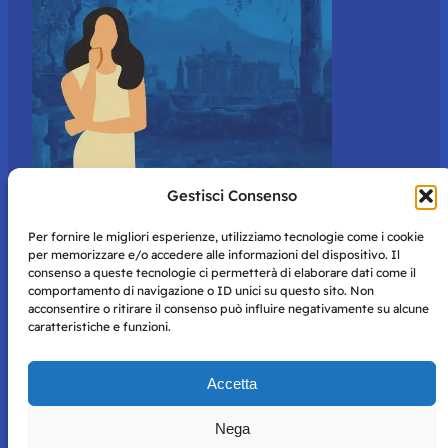
Gestisci Consenso
Per fornire le migliori esperienze, utilizziamo tecnologie come i cookie
per memorizzare e/o accedere alle informazioni del dispositivo. Il
consenso a queste tecnologie ci permetterà di elaborare dati come il
comportamento di navigazione o ID unici su questo sito. Non
acconsentire o ritirare il consenso può influire negativamente su alcune
caratteristiche e funzioni.
Storie di Napoli è una testata registrata presso il tribunale di
Accetta
Napoli con autorizzazione numero 38 del 25/9/2019.
Tutte le immagini e i contenuti su questo sito sono forniti
Nega
per mero scopo didattico e informativo.
Privacy