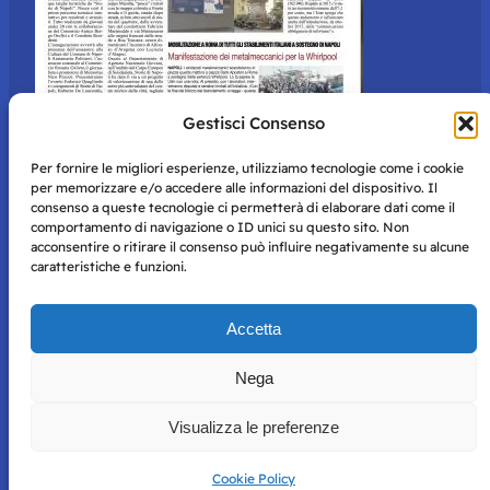
Gestisci Consenso
Per fornire le migliori esperienze, utilizziamo tecnologie come i cookie
per memorizzare e/o accedere alle informazioni del dispositivo. Il
consenso a queste tecnologie ci permetterà di elaborare dati come il
comportamento di navigazione o ID unici su questo sito. Non
acconsentire o ritirare il consenso può influire negativamente su alcune
caratteristiche e funzioni.
Storie di Napoli è una testata registrata presso il tribunale di
Accetta
Napoli con autorizzazione numero 38 del 25/9/2019.
Tutte le immagini e i contenuti su questo sito sono forniti
Nega
per mero scopo didattico e informativo.
Privacy
Tutti i diritti riservati, ogni tentativo di copia sarà
Policy
Visualizza le preferenze
perseguito secondo i termini di legge. Si nega l’utilizzo delle
informazioni in questo sito web per addestramento AI e
qualsiasi altro tipo di prodotto informatico.
Cookie Policy