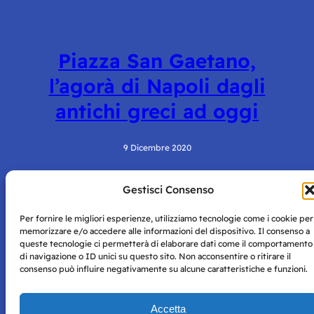
Piazza San Gaetano,
l’agorà di Napoli dagli
antichi greci ad oggi
9 Dicembre 2020
Gestisci Consenso
Per fornire le migliori esperienze, utilizziamo tecnologie come i cookie per
memorizzare e/o accedere alle informazioni del dispositivo. Il consenso a
queste tecnologie ci permetterà di elaborare dati come il comportamento
di navigazione o ID unici su questo sito. Non acconsentire o ritirare il
consenso può influire negativamente su alcune caratteristiche e funzioni.
Storie di Napoli è una testata registrata presso il tribunale di
Napoli con autorizzazione numero 38 del 25/9/2019.
Tutte le immagini e i contenuti su questo sito sono forniti
Accetta