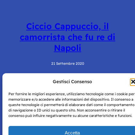
Ciccio Cappuccio, il
camorrista che fu re di
Napoli
21 Settembre 2020
Gestisci Consenso
Per fornire le migliori esperienze, utilizziamo tecnologie come i cookie per
memorizzare e/o accedere alle informazioni del dispositivo. Il consenso a
queste tecnologie ci permetterà di elaborare dati come il comportamento
di navigazione o ID unici su questo sito. Non acconsentire o ritirare il
consenso può influire negativamente su alcune caratteristiche e funzioni.
Storie di Napoli è una testata registrata presso il tribunale di
Napoli con autorizzazione numero 38 del 25/9/2019.
Tutte le immagini e i contenuti su questo sito sono forniti
Accetta