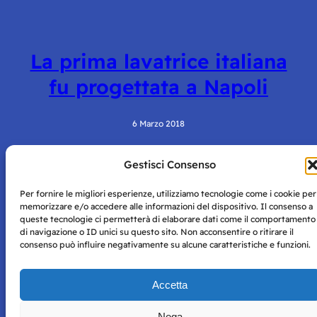
La prima lavatrice italiana
fu progettata a Napoli
6 Marzo 2018
Gestisci Consenso
Per fornire le migliori esperienze, utilizziamo tecnologie come i cookie per
memorizzare e/o accedere alle informazioni del dispositivo. Il consenso a
queste tecnologie ci permetterà di elaborare dati come il comportamento
di navigazione o ID unici su questo sito. Non acconsentire o ritirare il
consenso può influire negativamente su alcune caratteristiche e funzioni.
Storie di Napoli è una testata registrata presso il tribunale di
Napoli con autorizzazione numero 38 del 25/9/2019.
Tutte le immagini e i contenuti su questo sito sono forniti
Accetta
per mero scopo didattico e informativo.
Privacy
Tutti i diritti riservati, ogni tentativo di copia sarà
Policy
Nega