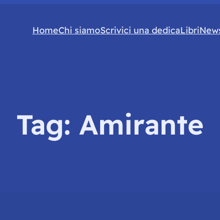
Home
Chi siamo
Scrivici una dedica
Libri
News
Tag:
Amirante