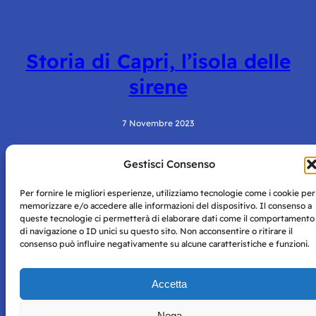
Storia di Capri, l’isola delle
sirene
7 Novembre 2023
Gestisci Consenso
Per fornire le migliori esperienze, utilizziamo tecnologie come i cookie per
memorizzare e/o accedere alle informazioni del dispositivo. Il consenso a
queste tecnologie ci permetterà di elaborare dati come il comportamento
di navigazione o ID unici su questo sito. Non acconsentire o ritirare il
consenso può influire negativamente su alcune caratteristiche e funzioni.
Storie di Napoli è una testata registrata presso il tribunale di
Napoli con autorizzazione numero 38 del 25/9/2019.
Tutte le immagini e i contenuti su questo sito sono forniti
Accetta
per mero scopo didattico e informativo.
Privacy
Tutti i diritti riservati, ogni tentativo di copia sarà
Policy
Nega