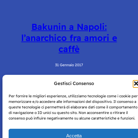
Bakunin a Napoli:
l’anarchico fra amori e
caffè
31 Gennaio 2017
Gestisci Consenso
Per fornire le migliori esperienze, utilizziamo tecnologie come i cookie per
memorizzare e/o accedere alle informazioni del dispositivo. Il consenso a
queste tecnologie ci permetterà di elaborare dati come il comportamento
di navigazione o ID unici su questo sito. Non acconsentire o ritirare il
consenso può influire negativamente su alcune caratteristiche e funzioni.
Storie di Napoli è una testata registrata presso il tribunale di
Napoli con autorizzazione numero 38 del 25/9/2019.
Tutte le immagini e i contenuti su questo sito sono forniti
Accetta