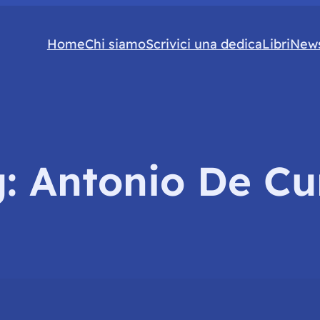
Home
Chi siamo
Scrivici una dedica
Libri
News
g:
Antonio De Cur