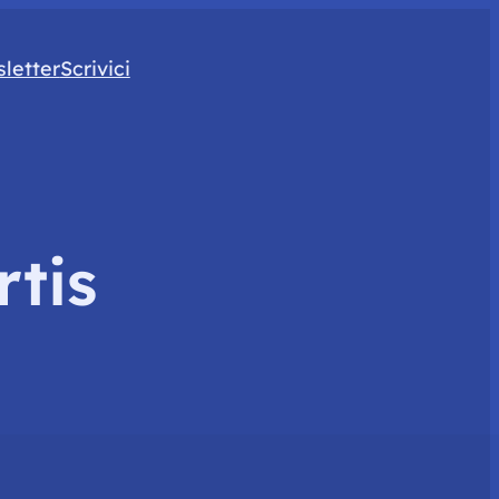
letter
Scrivici
tis