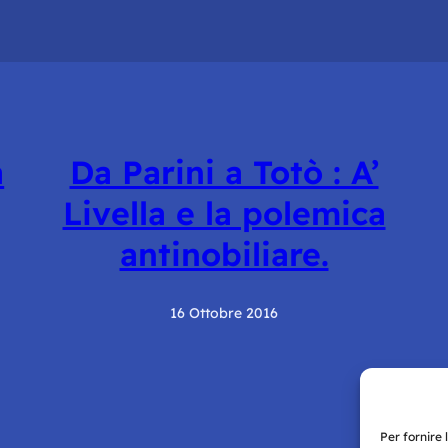
a
Da Parini a Totò : A’
Livella e la polemica
antinobiliare.
16 Ottobre 2016
Per fornire 