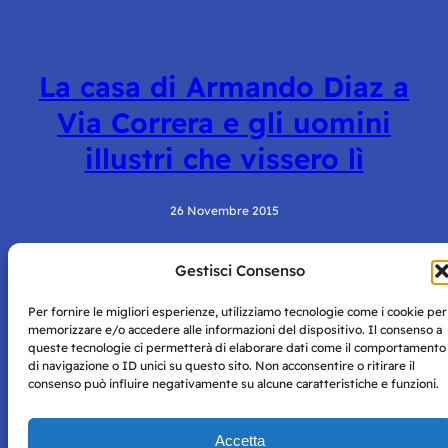
La casa di Armando Diaz a
Via Correra e gli uomini
illustri che vissero lì
26 Novembre 2015
Gestisci Consenso
Per fornire le migliori esperienze, utilizziamo tecnologie come i cookie per
memorizzare e/o accedere alle informazioni del dispositivo. Il consenso a
queste tecnologie ci permetterà di elaborare dati come il comportamento
di navigazione o ID unici su questo sito. Non acconsentire o ritirare il
consenso può influire negativamente su alcune caratteristiche e funzioni.
Storie di Napoli è una testata registrata presso il tribunale di
Napoli con autorizzazione numero 38 del 25/9/2019.
Tutte le immagini e i contenuti su questo sito sono forniti
Accetta