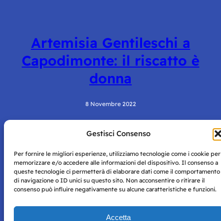
Artemisia Gentileschi a
Capodimonte: il riscatto è
donna
8 Novembre 2022
Gestisci Consenso
Per fornire le migliori esperienze, utilizziamo tecnologie come i cookie per
memorizzare e/o accedere alle informazioni del dispositivo. Il consenso a
queste tecnologie ci permetterà di elaborare dati come il comportamento
di navigazione o ID unici su questo sito. Non acconsentire o ritirare il
consenso può influire negativamente su alcune caratteristiche e funzioni.
Storie di Napoli è una testata registrata presso il tribunale di
Napoli con autorizzazione numero 38 del 25/9/2019.
Tutte le immagini e i contenuti su questo sito sono forniti
Accetta